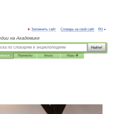
Запомнить сайт
Словарь на свой сайт
RU
едии на Академике
Найти!
ования
Переводы
Книги
Игры ⚽