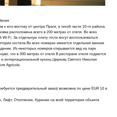
Чехия
км
к
юго
-
востоку
от
центра
Праги
,
в
тихой
части
10
-
го
района
.
новка
расположена
всего
в
200
метрах
от
отеля
.
Во
всех
й
Wi
-
Fi
.
За
отдельную
плату
гости
могут
воспользоваться
итории
хостела
.
Во
всех
номерах
имеются
отдельная
ванная
идение
.
Из
некоторых
номеров
открывается
вид
на
парк
-
нуво
,
что
в
300
метрах
от
отеля
.
В
ресторане
отеля
подаются
й
и
интернациональной
кухонь
.
Церковь
Святого
Николая
еля
Agricola
.
ребуется
предварительный
заказ
)
возможна
по
цене
EUR
10
в
х
,
Лифт
,
Отопление
,
Курение
на
всей
территории
объекта