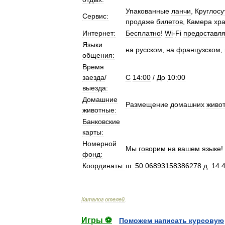
Упакованные
ланчи
,
Круглосу
Сервис:
продаже
билетов
,
Камера
хр
Интернет:
Бесплатно
!
Wi
-
Fi
предоставля
Языки
на
русском
,
на
французском
,
общения:
Время
заезда
/
C
14:00
/
До
10:00
выезда:
Домашние
Размещение
домашних
живо
животные:
Банковские
карты:
Номерной
Мы
говорим
на
вашем
языке
!
фонд:
Координаты:
ш
.
50
.
06893158386278
д
.
14
.
Каталог
отелей
.
Игры ⚽
Поможем написать курсовую