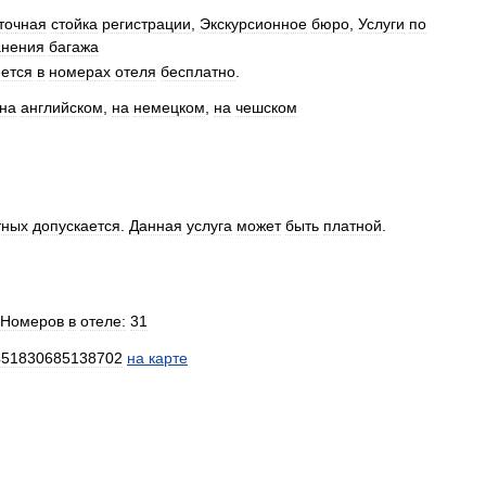
точная
стойка
регистрации
,
Экскурсионное
бюро
,
Услуги
по
анения
багажа
ется
в
номерах
отеля
бесплатно
.
на
английском
,
на
немецком
,
на
чешском
тных
допускается
.
Данная
услуга
может
быть
платной
.
Номеров
в
отеле:
31
451830685138702
на
карте