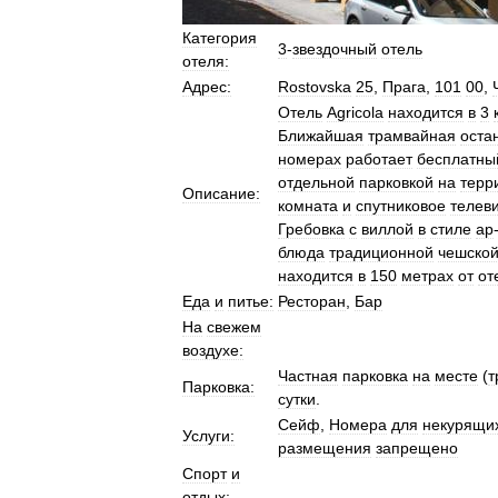
Категория
3
-
звездочный
отель
отеля:
Адрес:
Rostovska
25
,
Прага
,
101
00
,
Отель
Agricola
находится
в
3
Ближайшая
трамвайная
оста
номерах
работает
бесплатны
отдельной
парковкой
на
терр
Описание:
комната
и
спутниковое
телев
Гребовка
с
виллой
в
стиле
ар
блюда
традиционной
чешско
находится
в
150
метрах
от
от
Еда
и
питье:
Ресторан
,
Бар
На
свежем
воздухе:
Частная
парковка
на
месте
(
т
Парковка:
сутки
.
Сейф
,
Номера
для
некурящи
Услуги:
размещения
запрещено
Спорт
и
отдых: